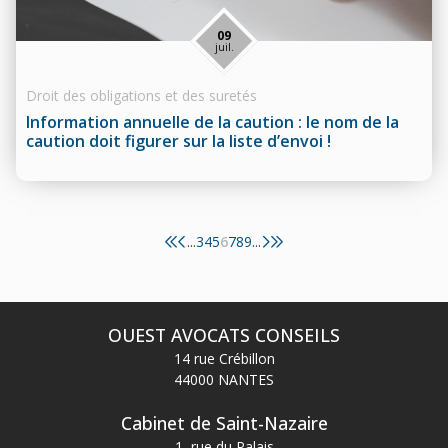
09
juil.
Droit des obligations et des suretés
Information annuelle de la caution : le nom de la
caution doit figurer sur la liste d’envoi !
3
4
5
6
7
8
9
...
...
OUEST AVOCATS CONSEILS
14 rue Crébillon
44000 NANTES
Cabinet de Saint-Nazaire
1, rue du Palais