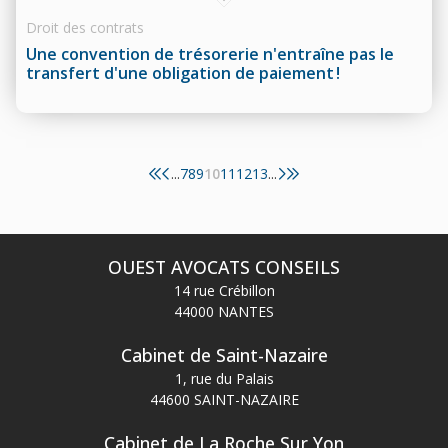
Droit des contrats
Une convention de trésorerie n'entraîne pas le
transfert d'une obligation de paiement !
7
8
9
10
11
12
13
...
...
OUEST AVOCATS CONSEILS
14 rue Crébillon
44000 NANTES
Cabinet de Saint-Nazaire
1, rue du Palais
44600 SAINT-NAZAIRE
Cabinet de La Roche Sur Yon