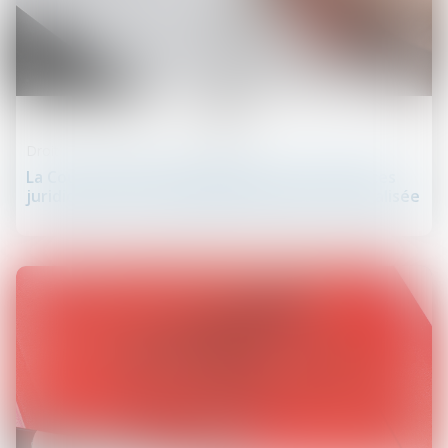
08
juil.
Droit des obligations et des suretés
La Cour de cassation rappelle les conséquences
juridiques d’une condition suspensive non réalisée