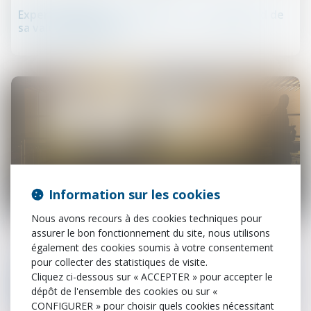
Expert désigné unilatéralement : le gage perd de
sa valeur juridique
Information sur les cookies
01
Nous avons recours à des cookies techniques pour
juil.
assurer le bon fonctionnement du site, nous utilisons
également des cookies soumis à votre consentement
Droit de la responsabilité
pour collecter des statistiques de visite.
Voyage à forfait : l’assureur du tiers responsable
Cliquez ci-dessous sur « ACCEPTER » pour accepter le
ne peut invoquer la responsabilité de plein droit
dépôt de l'ensemble des cookies ou sur «
de l’agence de voyages
CONFIGURER » pour choisir quels cookies nécessitant