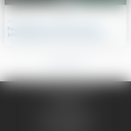
12
juin
Procédure civile
Pas d’application immédiate de la règle
jurisprudentielle sur les conclusions d’appel
4
5
6
7
8
9
10
...
...
OUEST AVOCATS CONSEILS
14 rue Crébillon
44000 NANTES
Cabinet de Saint-Nazaire
1, rue du Palais
44600 SAINT-NAZAIRE