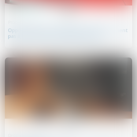
03
juil.
Procédure civile
Opposer un moyen de défense au fond ne revient
pas à formuler une nouvelle prétention !
02
juil.
Droit des sûretés