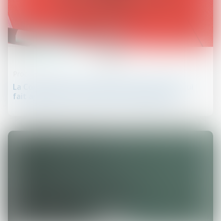
19
juin
Procédure civile
La Cour de cassation rappelle que seul celui qui
fait appel peut contester sa condamnation