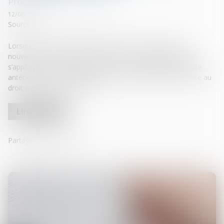
Procédure civile
12/06/2025
Source :
www.lemag-juridique.com
Lorsque la Cour de cassation adopte une interprétation
nouvelle d’une règle de procédure, cette évolution ne peut
s’appliquer immédiatement à une instance d’appel introduite
antérieurement, si son application rétroactive porte atteinte au
droit à un procès équitable...
Lire la suite
Partager sur