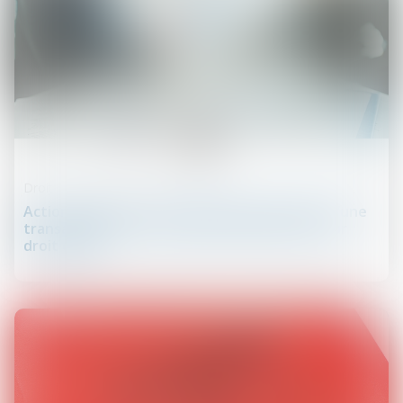
24
juin
Droit de la responsabilité
Action paulienne : l’homologation judiciaire d’une
transaction ne prive pas les créanciers de leur
droit d’agir