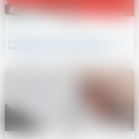
10
juil.
Procédure civile
L’indivisibilité n’existe que si deux décisions sont
matériellement inconciliables à exécuter
09
juil.