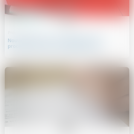
24
juil.
Procédure civile
Nouvelles mesures de simplification de la
procédure civile au 1er septembre 2025
23
juil.