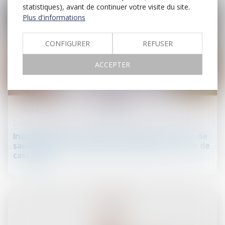
statistiques), avant de continuer votre visite du site.
Plus d'informations
CONFIGURER
REFUSER
ACCEPTER
16
juil.
Droit des sûretés
Inscription d’une hypothèque pendant un plan de
sauvegarde : interdiction confirmée par la Cour de
cassation