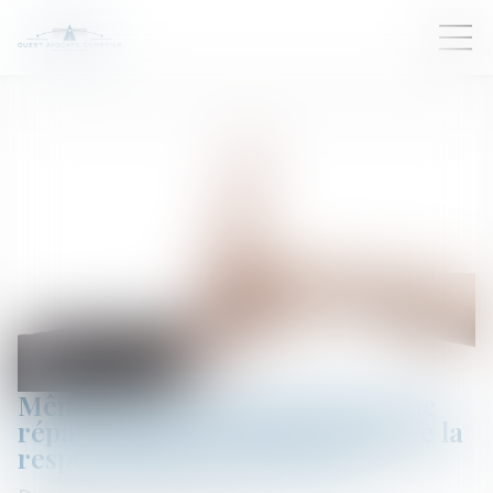
Même sur demande du client, une
réparation non conforme engage la
responsabilité du garagiste !