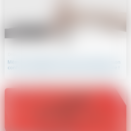
15
juil.
Droit de la responsabilité
Même sur demande du client, une réparation non
conforme engage la responsabilité du garagiste !