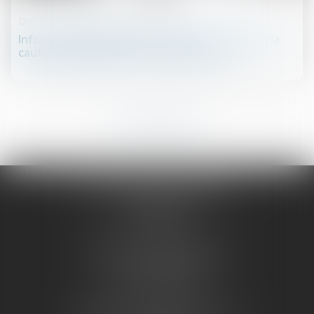
Droit des obligations et des suretés
Information annuelle de la caution : le nom de la
caution doit figurer sur la liste d’envoi !
3
4
5
6
7
8
9
...
...
OUEST AVOCATS CONSEILS
14 rue Crébillon
44000 NANTES
Cabinet de Saint-Nazaire
1, rue du Palais
44600 SAINT-NAZAIRE
Cabinet de La Roche Sur Yon