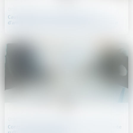
Droit des sûretés
Cautionnement et disproportion : pas
d’annulation sans preuve solide du déséquilibre
22
juil.
Droit des contrats
Contrats interdépendants : la résolution notifiée
suffit à entraîner la caducité