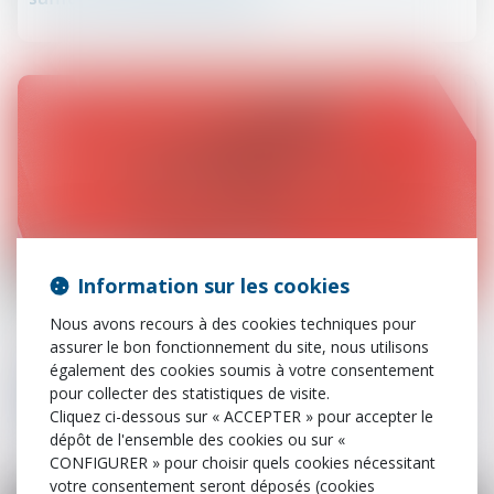
Information sur les cookies
17
juil.
Nous avons recours à des cookies techniques pour
assurer le bon fonctionnement du site, nous utilisons
Procédure civile
également des cookies soumis à votre consentement
Recevabilité de l’action : l’assignation pour
pour collecter des statistiques de visite.
opposabilité suffit à interrompre la prescription
Cliquez ci-dessous sur « ACCEPTER » pour accepter le
dépôt de l'ensemble des cookies ou sur «
CONFIGURER » pour choisir quels cookies nécessitant
votre consentement seront déposés (cookies