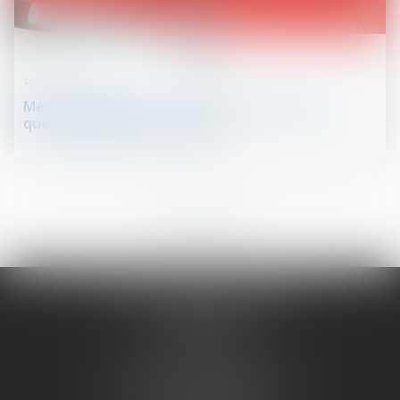
04
juin
Procédure civile
Médiation judiciaire et péremption d’instance :
quelles diligences accomplir ?
1
2
3
4
5
6
7
...
OUEST AVOCATS CONSEILS
14 rue Crébillon
44000 NANTES
Cabinet de Saint-Nazaire
1, rue du Palais