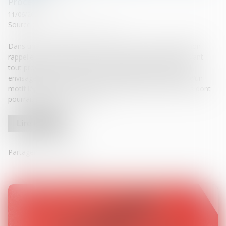
Procédure civile
11/06/2026
Source :
www.lemag-juridique.com
Dans un arrêt rendu le 18 mai dernier, la Cour de cassation
rappelle que le demandeur à une mesure d’instruction avant
tout procès n’a pas à établir le bien-fondé de l’action qu’il
envisage d’engager. Il lui suffit de démontrer l’existence d’un
motif légitime de conserver ou d’établir la preuve de faits dont
pourrait dépendre la solution...
Lire la suite
Partager sur