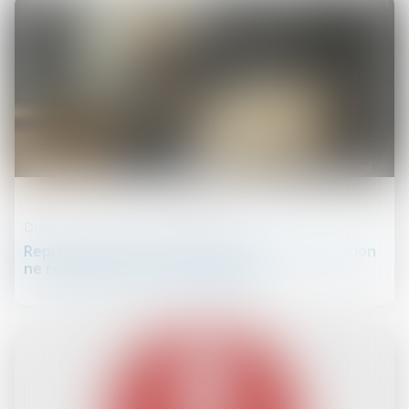
10
juin
Droit du travail - Employeurs
Représentant de section syndicale : la protection
ne renaît pas après réintégration