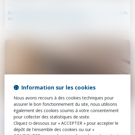
Droit du travail - Employeurs
Annualisation du temps de travail : la proratisation
du seuil ne peut être automatique
Information sur les cookies
Nous avons recours à des cookies techniques pour
16
juin
assurer le bon fonctionnement du site, nous utilisons
également des cookies soumis à votre consentement
Droit de la responsabilité
pour collecter des statistiques de visite.
Cliquez ci-dessous sur « ACCEPTER » pour accepter le
Absence de consignes de sécurité : l’imprudence
dépôt de l'ensemble des cookies ou sur «
de la victime ne peut justifier un partage de