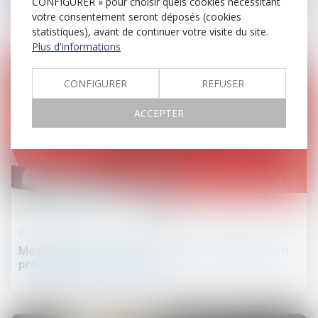
responsabilité !
CONFIGURER » pour choisir quels cookies nécessitant
votre consentement seront déposés (cookies
statistiques), avant de continuer votre visite du site.
Plus d'informations
CONFIGURER
REFUSER
ACCEPTER
11
juin
Procédure civile
Mesure d’instruction in futurum : l’indemnisation
préalable n’est pas exigée