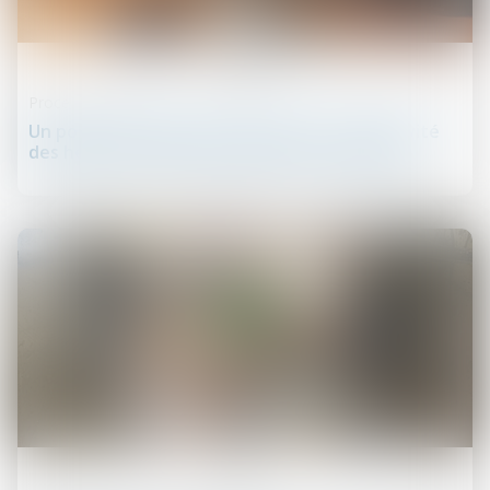
25
juin
Procédure civile
Un pourvoi dirigé à l’encontre de la « collectivité
des héritiers » doit être déclaré irrecevable !
18
juin