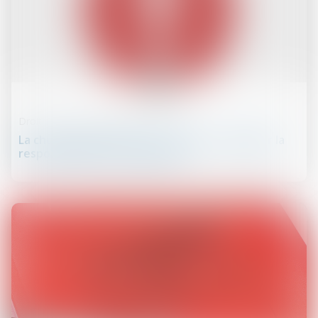
09
juin
Droit de la responsabilité
La chute d’une échelle ne suffit pas à engager la
responsabilité de son gardien !