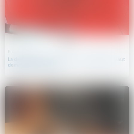
02
juil.
Procédure civile
La demande de « mise à néant » du jugement vaut
demande d'infirmation