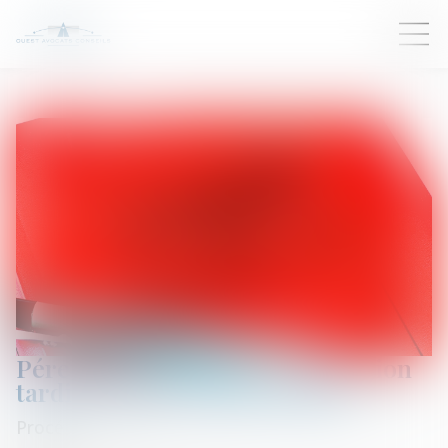
Péremption d’instance : une action
tardive est une action perdue
Procédure civile