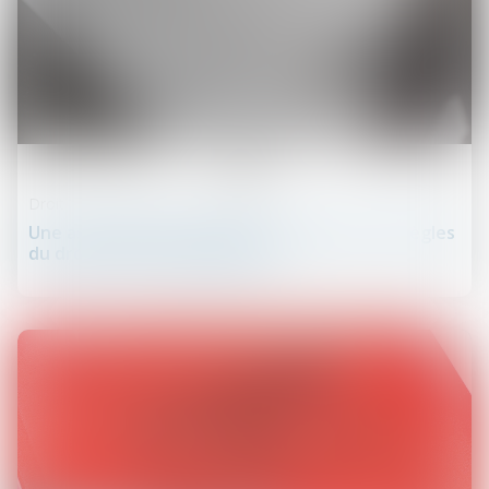
05
mars
Droit des obligations et des suretés
Une association peut-elle être soumise aux règles
du droit de la consommation ?