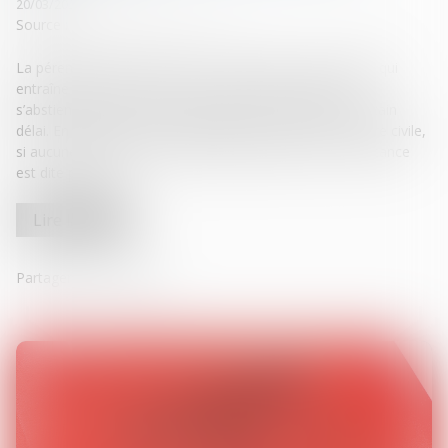
20/03/2025
Source :
www.lemag-juridique.com
La péremption d’instance est un mécanisme procédural qui
entraîne l’extinction d’une instance lorsque les parties
s’abstiennent d’accomplir des diligences pendant un certain
délai. En application de l’article 386 du Code de procédure civile,
si aucune action n’est entreprise pendant deux ans, l’instance
est dite périmée...
Lire la suite
Partager sur