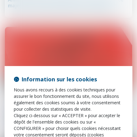
majeure : quelle restitution pour l’exposant ?
Information sur les cookies
06
Nous avons recours à des cookies techniques pour
mars
assurer le bon fonctionnement du site, nous utilisons
également des cookies soumis à votre consentement
Procédure civile
pour collecter des statistiques de visite.
Le principe du contradictoire rappelé à l’ordre en
Cliquez ci-dessous sur « ACCEPTER » pour accepter le
matière de fixation de créance
dépôt de l'ensemble des cookies ou sur «
CONFIGURER » pour choisir quels cookies nécessitant
votre consentement seront déposés (cookies