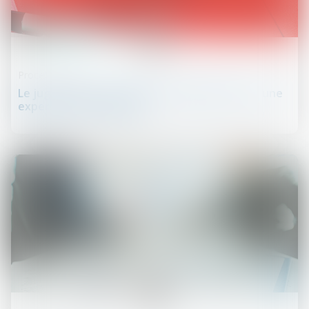
27
févr.
Procédure civile
Le juge ne peut se fonder exclusivement sur une
expertise non judiciaire
26
févr.