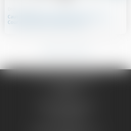
Droit des sûretés
Cautionnement et créancier professionnel : la
Cour de cassation clarifie la notion
8
9
10
11
12
13
14
...
...
OUEST AVOCATS CONSEILS
14 rue Crébillon
44000 NANTES
Cabinet de Saint-Nazaire
1, rue du Palais
44600 SAINT-NAZAIRE
Cabinet de La Roche Sur Yon