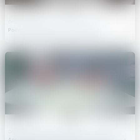
18
mars
Droit des contrats
Point sur l’exécution forcée en nature
11
mars
Droit des contrats
Annulation d’un événement pour cause de force