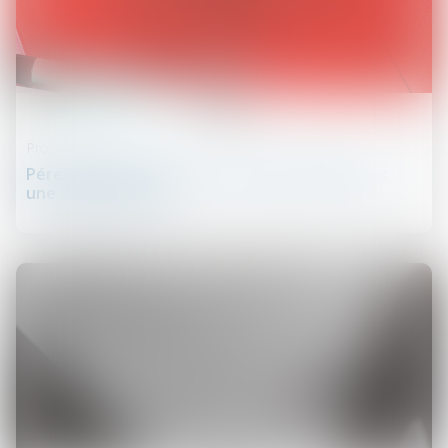
20
mars
Procédure civile
Péremption d’instance : une action tardive est
une action perdue