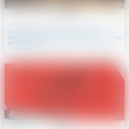
06
juin
Procédure civile
Le juge de l’exécution est compétent pour
statuer sur la résistance abusive à l’exécution d’un
titre exécutoire
30
mai