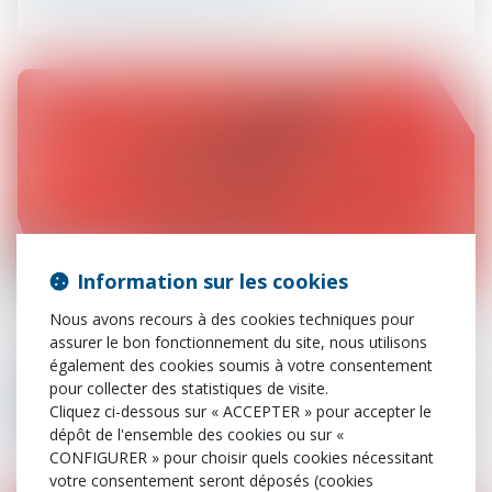
Information sur les cookies
16
mai
Nous avons recours à des cookies techniques pour
assurer le bon fonctionnement du site, nous utilisons
Procédure civile
également des cookies soumis à votre consentement
Procédure d’appel : la régularisation par RPVA
pour collecter des statistiques de visite.
peut intervenir sans attendre la sanction du
Cliquez ci-dessous sur « ACCEPTER » pour accepter le
premier appel
dépôt de l'ensemble des cookies ou sur «
CONFIGURER » pour choisir quels cookies nécessitant
votre consentement seront déposés (cookies