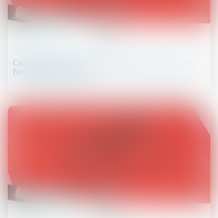
24
avr.
Procédure civile
Caducité de la déclaration d’appel : attention au
formalisme excessif !
17
avr.