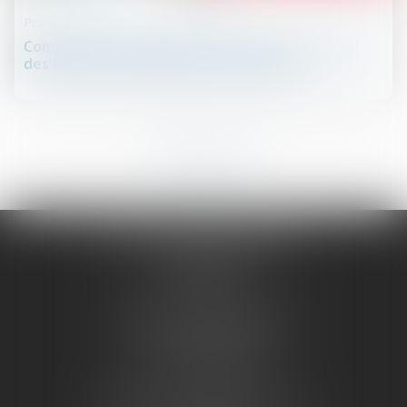
Procédure civile
Compétence du juge de la mise en état : rappel
des limites de l’effet dévolutif en appel
1
2
3
4
5
6
7
...
OUEST AVOCATS CONSEILS
14 rue Crébillon
44000 NANTES
Cabinet de Saint-Nazaire
1, rue du Palais
44600 SAINT-NAZAIRE
Cabinet de La Roche Sur Yon