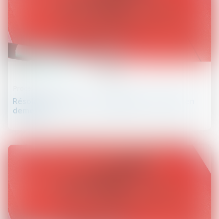
30
avr.
Procédure civile
Résolution judiciaire : l’assignation vaut mise en
demeure