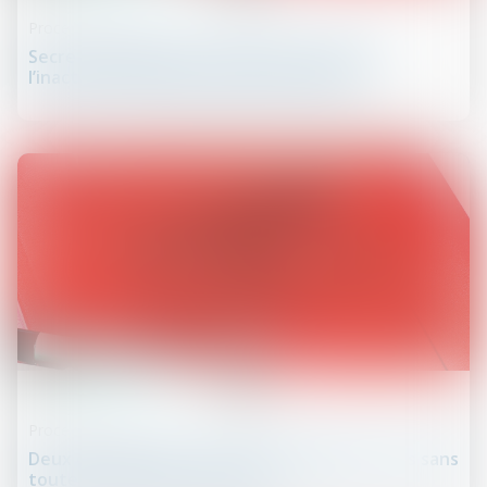
Procédure civile
Secret des affaires et mesures in futurum :
l’inaction du saisi le prive de protection
22
mai
Procédure civile
Deux contrats liés, une seule annulation ? Pas sans
toutes les parties au procès !