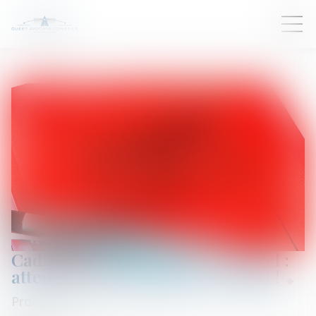
Caducité de la déclaration d’appel :
attention au formalisme excessif !
Procédure civile