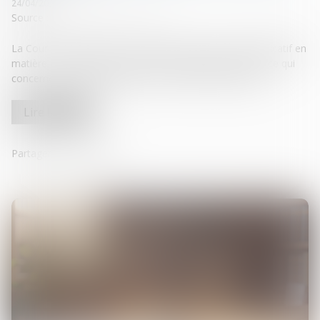
24/04/2025
Source :
www.lemag-juridique.com
La Cour de cassation a récemment rendu un arrêt significatif en
matière de procédure civile, et plus particulièrement en ce qui
concerne les règles applicables à la déclaration d’appel...
Lire la suite
Partager sur