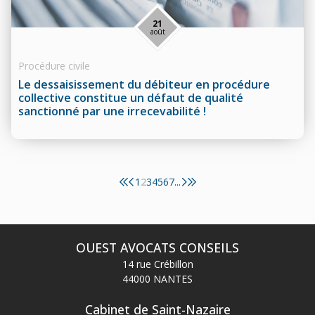
21
août
Procédure civile
Le dessaisissement du débiteur en procédure
collective constitue un défaut de qualité
sanctionné par une irrecevabilité !
1
2
3
4
5
6
7
...
OUEST AVOCATS CONSEILS
14 rue Crébillon
44000 NANTES
Cabinet de Saint-Nazaire